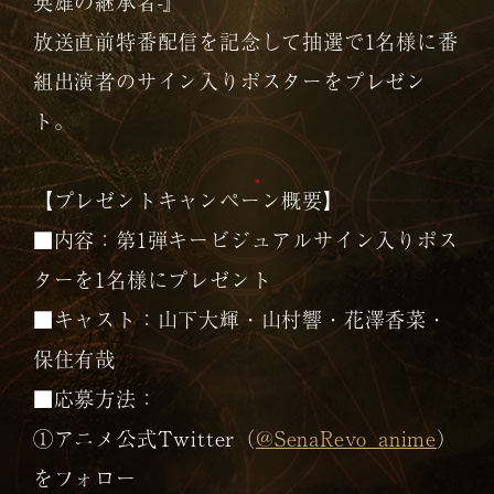
英雄の継承者-』
放送直前特番配信を記念して抽選で1名様に番
組出演者のサイン入りポスターをプレゼン
ト。
【プレゼントキャンペーン概要】
■内容：第1弾キービジュアルサイン入りポス
ターを1名様にプレゼント
■キャスト：山下大輝・山村響・花澤香菜・
保住有哉
■応募方法：
①アニメ公式Twitter（
@SenaRevo_anime
）
をフォロー