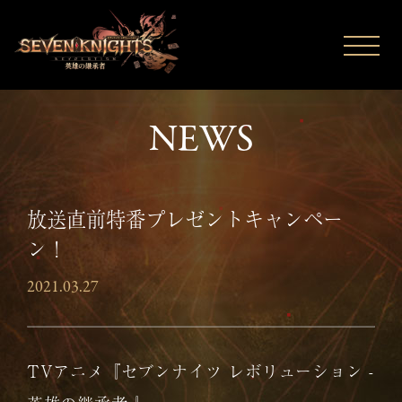
N
E
W
S
放送直前特番プレゼントキャンペー
ン！
2021.03.27
TVアニメ『セブンナイツ レボリューション -