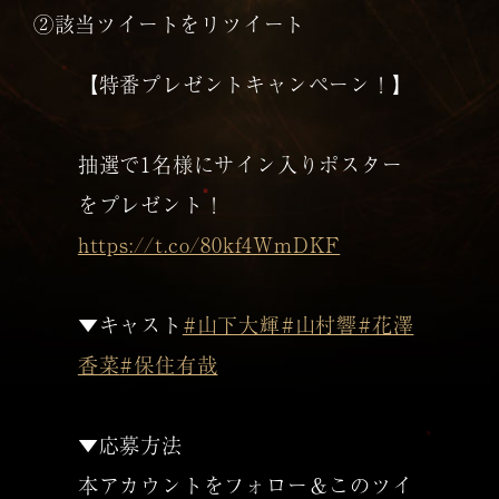
②該当ツイートをリツイート
【特番プレゼントキャンペーン！】
抽選で1名様にサイン入りポスター
をプレゼント！
https://t.co/80kf4WmDKF
▼キャスト
#山下大輝
#山村響
#花澤
香菜
#保住有哉
▼応募方法
本アカウントをフォロー＆このツイ