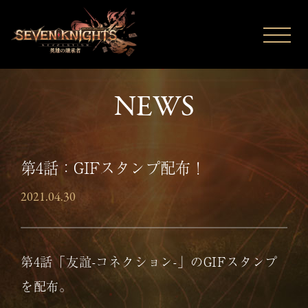
N
E
W
S
第4話：GIFスタンプ配布！
2021.04.30
第4話「友誼-コネクション-」のGIFスタンプ
を配布。