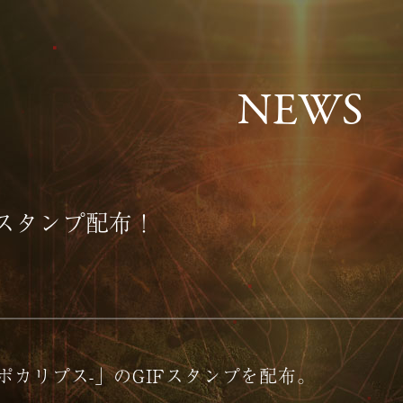
N
E
W
S
Fスタンプ配布！
アポカリプス-」のGIFスタンプを配布。