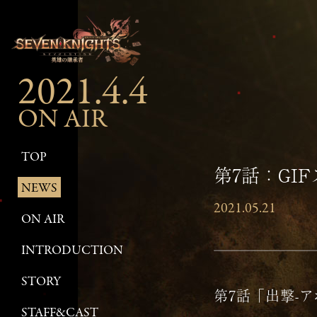
2021.4.4
ON AIR
TOP
第7話：GI
NEWS
2021.05.21
ON AIR
INTRODUCTION
STORY
第7話「出撃-
STAFF&CAST